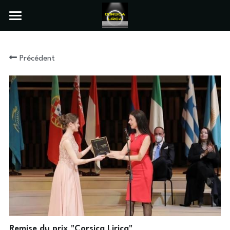
×
LES CATÉGORIES DE LA BOUTIQUE
Home
Précédent
Inscriptions 1/4 de Finale
Français
Français
English
Témoignages
Remise du prix "Corsica Lirica"